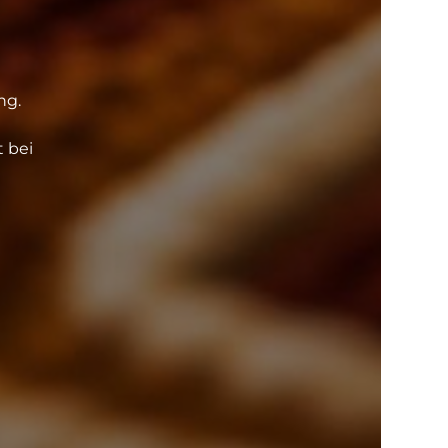
ng.
t bei