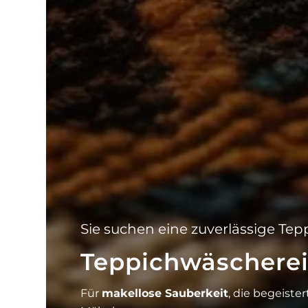
Sie suchen eine zuverlässige T
Teppichwäschere
Für
makellose Sauberkeit
, die begeiste