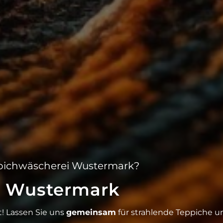
eppichwäscherei Wustermark?
i Wustermark
rt! Lassen Sie uns
gemeinsam
für strahlende Teppiche u