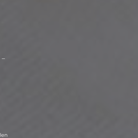
 –
llen