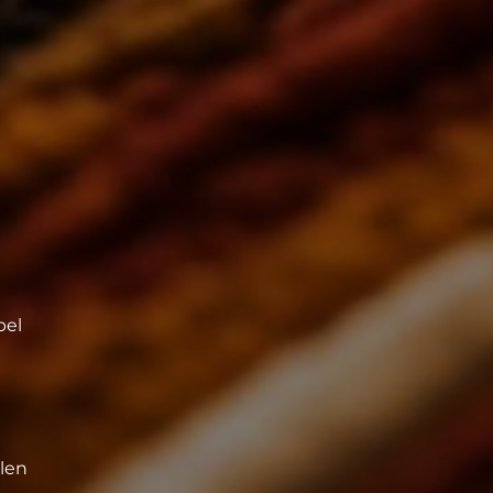
bel
llen