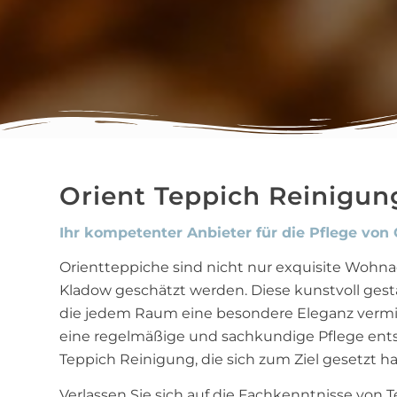
Orient Teppich Reinigu
Ihr kompetenter Anbieter für die Pflege vo
Orientteppiche sind nicht nur exquisite Wohnac
Kladow geschätzt werden. Diese kunstvoll gest
die jedem Raum eine besondere Eleganz vermit
eine regelmäßige und sachkundige Pflege ents
Teppich Reinigung, die sich zum Ziel gesetzt h
Verlassen Sie sich auf die Fachkenntnisse von