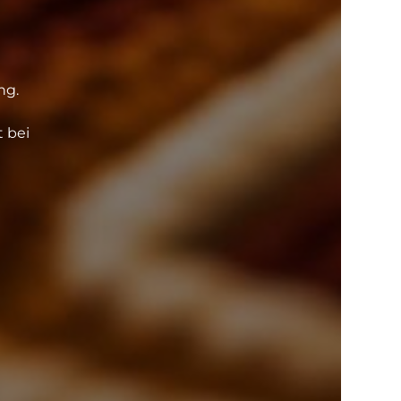
ng.
t bei