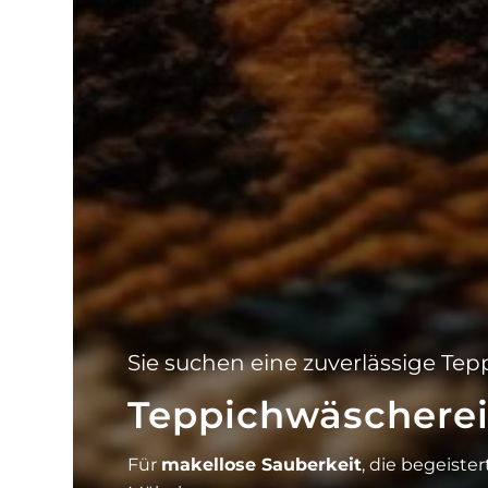
Sie suchen eine zuverlässige T
Teppichwäschere
Für
makellose Sauberkeit
, die begeiste