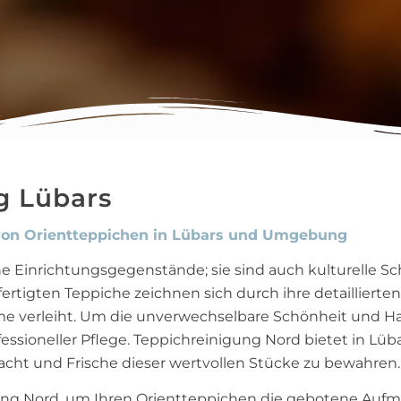
g Lübars
ge von Orientteppichen in Lübars und Umgebung
 Einrichtungsgegenstände; sie sind auch kulturelle Sch
fertigten Teppiche zeichnen sich durch ihre detailliert
e verleiht. Um die unverwechselbare Schönheit und Hal
essioneller Pflege. Teppichreinigung Nord bietet in Lü
acht und Frische dieser wertvollen Stücke zu bewahren.
gung Nord, um Ihren Orientteppichen die gebotene Auf