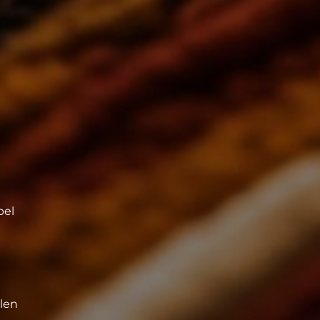
bel
llen