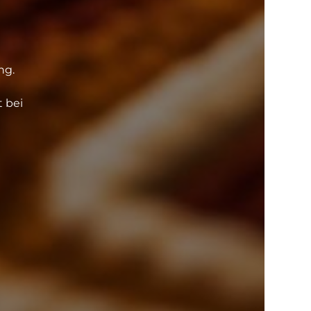
ng.
t bei