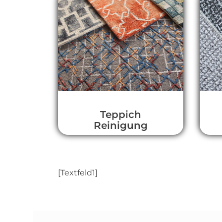
Teppich
Reinigung
[Textfeld1]