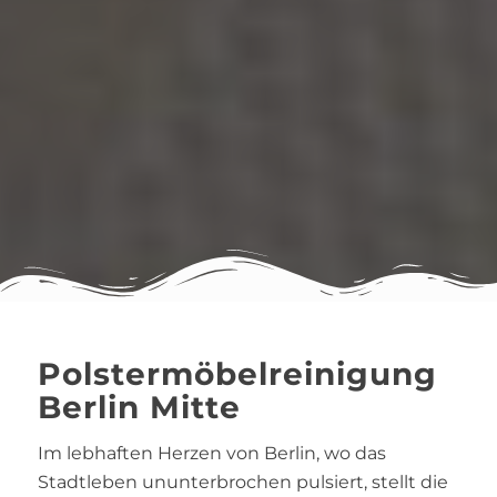
Polstermöbelreinigung
Berlin Mitte
Im lebhaften Herzen von Berlin, wo das
Stadtleben ununterbrochen pulsiert, stellt die