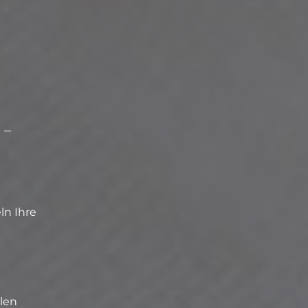
 –
ln Ihre
llen