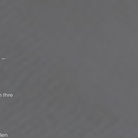
 –
n Ihre
llen