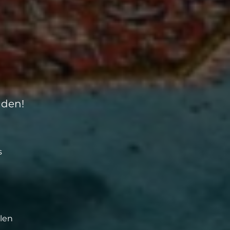
nden!
s
llen