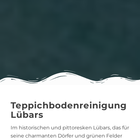
Teppichbodenreinigung
Lübars
Im historischen und pittoresken Lübars, das für
seine charmanten Dörfer und grünen Felder